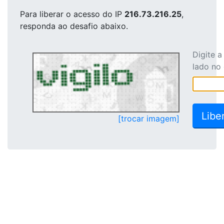
Para liberar o acesso
do IP
216.73.216.25
,
responda ao desafio abaixo.
Digite 
lado no
[trocar imagem]