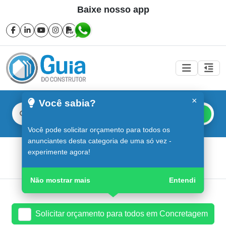
Baixe nosso app
×
Você sabia?
Buscar
Você pode solicitar orçamento para todos os
anunciantes desta categoria de uma só vez -
Concretagem em Sorocaba
experimente agora!
Guia do Construtor
Guia Digital
Concretagem
Não mostrar mais
Entendi
Solicitar orçamento para todos em Concretagem