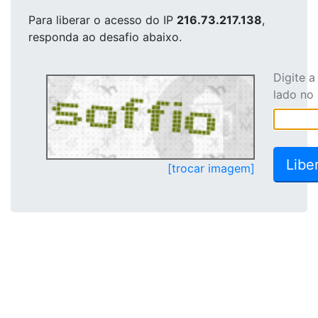
Para liberar o acesso
do IP
216.73.217.138
,
responda ao desafio abaixo.
Digite 
lado no
[trocar imagem]