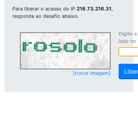
Para liberar o acesso
do IP
216.73.216.31
,
responda ao desafio abaixo.
Digite 
lado no
[trocar imagem]