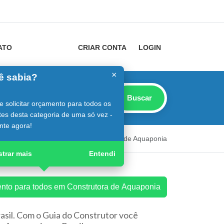
ATO
CRIAR CONTA
LOGIN
×
ê sabia?
Buscar
 solicitar orçamento para todos os
es desta categoria de uma só vez -
nte agora!
nstrutor
Guia Digital
Construtora de Aquaponia
trar mais
Entendi
ento para todos em Construtora de Aquaponia
asil. Com o Guia do Construtor você