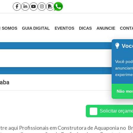
 SOMOS
GUIA DIGITAL
EVENTOS
DICAS
ANUNCIE
CONT
Voc
Você pode
anunciant
experime
caba
Guia do Co
Não mos
Solicitar orçam
re aqui Profissionais em Construtora de Aquaponia no Br