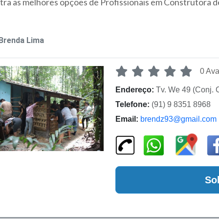
ra as melhores opções de Profissionais em Construtora d
Brenda Lima
0 Ava
Endereço:
Tv. We 49 (Conj. 
Telefone:
(91) 9 8351 8968
Email:
brendz93@gmail.com
So