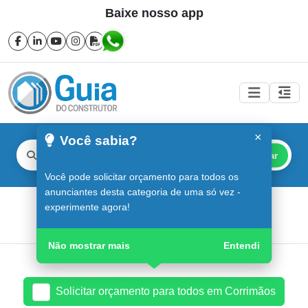
Baixe nosso app
×
Você sabia?
Buscar
Você pode solicitar orçamento para todos os
anunciantes desta categoria de uma só vez -
Corrimãos em Sorocaba
experimente agora!
Guia do Construtor
Guia Digital
Corrimãos
Não mostrar mais
Entendi
Solicitar orçamento para todos em Corrimãos