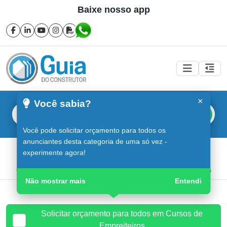
Baixe nosso app
×
Você sabia?
Buscar
Você pode solicitar orçamento para todos os
anunciantes desta categoria de uma só vez -
Cursos de Empreiteiros em Sorocaba
experimente agora!
Guia do Construtor
Guia Digital
Cursos de Empreiteiros
Não mostrar mais
Entendi
Solicitar orçamento para todos em Cursos de
Empreiteiros