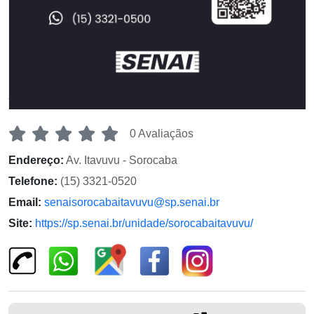
0 Avaliaçãos
Endereço:
Av. Itavuvu - Sorocaba
Telefone:
(15) 3321-0520
Email:
senaisorocabaitavuvu@sp.senai.br
Site:
https://sp.senai.br/unidade/sorocabaitavuvu/