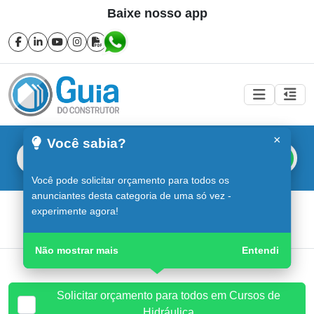
Baixe nosso app
×
Você sabia?
Buscar
Você pode solicitar orçamento para todos os
anunciantes desta categoria de uma só vez -
Cursos de Hidráulica em Sorocaba
experimente agora!
Guia do Construtor
Guia Digital
Cursos de Hidráulica
Não mostrar mais
Entendi
Solicitar orçamento para todos em Cursos de
Hidráulica