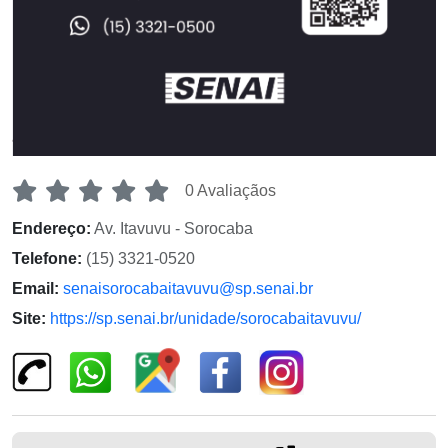
0 Avaliaçãos
Endereço:
Av. Itavuvu - Sorocaba
Telefone:
(15) 3321-0520
Email:
senaisorocabaitavuvu@sp.senai.br
Site:
https://sp.senai.br/unidade/sorocabaitavuvu/