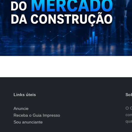
Links úteis
Sob
O G
Anuncie
con
Receba o Guia Impresso
qua
Sou anunciante