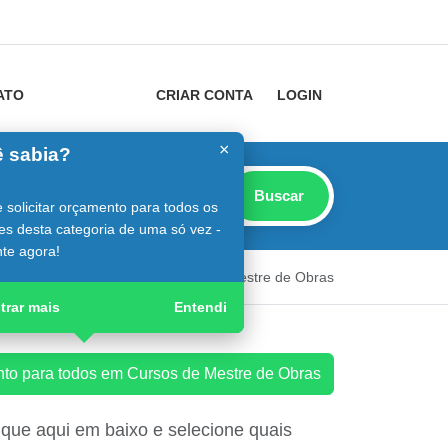
ATO
CRIAR CONTA
LOGIN
×
 sabia?
Buscar
 solicitar orçamento para todos os
es desta categoria de uma só vez -
te agora!
strutor
Guia Digital
Cursos de Mestre de Obras
trar mais
Entendi
ento para todos em Cursos de Mestre de Obras
que aqui em baixo e selecione quais