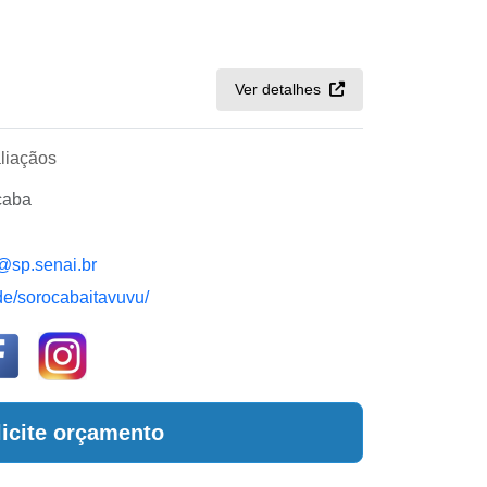
Ver detalhes
liaçãos
caba
@sp.senai.br
ade/sorocabaitavuvu/
licite orçamento