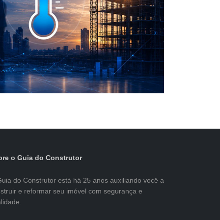
re o Guia do Construtor
uia do Construtor está há 25 anos auxiliando você a
struir e reformar seu imóvel com segurança e
lidade.