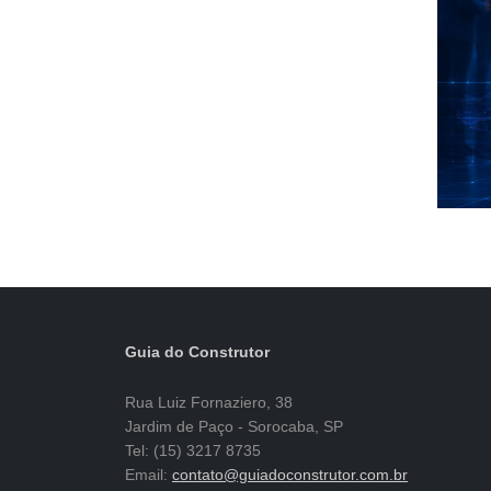
Guia do Construtor
Rua Luiz Fornaziero, 38
Jardim de Paço - Sorocaba, SP
Tel: (15) 3217 8735
Email:
contato@guiadoconstrutor.com.br