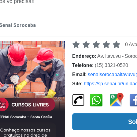
os vc precisa!!
Senai Sorocaba
0 Ava
Endereço:
Av. Itavuvu - Soro
Telefone:
(15) 3321-0520
Email:
senaisorocabaitavuvu
Site:
https://sp.senai.br/unid
So