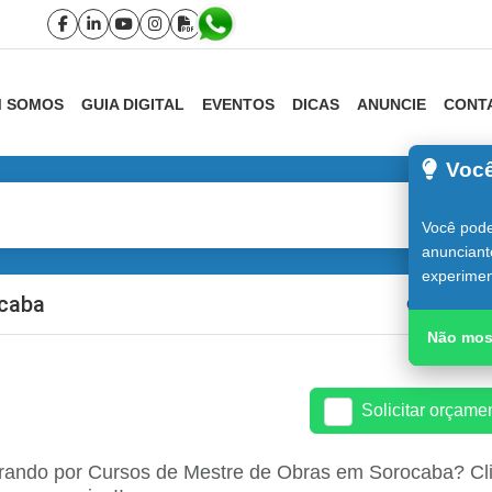
 SOMOS
GUIA DIGITAL
EVENTOS
DICAS
ANUNCIE
CONT
Você
Você pode
anunciant
experimen
ocaba
Guia do Con
Não mos
Solicitar orçam
rando por Cursos de Mestre de Obras em Sorocaba? Cli