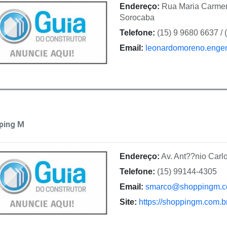
Endereço:
Rua Maria Carmen 
Sorocaba
Telefone:
(15) 9 9680 6637 / 
Email:
leonardomoreno.enge
ping M
Endereço:
Av. Ant??nio Carl
Telefone:
(15) 99144-4305
Email:
smarco@shoppingm.c
Site:
https://shoppingm.com.br