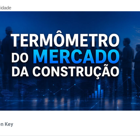
cidade
en Key