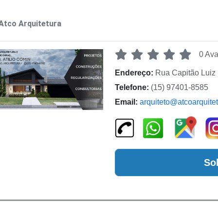
Atco Arquitetura
0 Ava
Endereço:
Rua Capitão Luiz 
Telefone:
(15) 97401-8585
Email:
arquiteto@atcoarquite
So