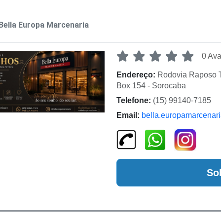
Bella Europa Marcenaria
0 Ava
Endereço:
Rodovia Raposo Ta
Box 154 - Sorocaba
Telefone:
(15) 99140-7185
Email:
bella.europamarcenar
So