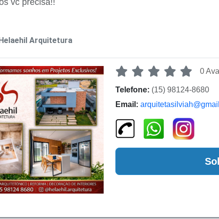
os vc precisa!!
Helaehil Arquitetura
0 Ava
Telefone:
(15) 98124-8680
Email:
arquitetasilviah@gmai
So