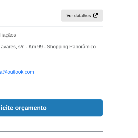
Ver detalhes
liaçãos
vares, s/n - Km 99 - Shopping Panorâmico
ia@outlook.com
licite orçamento