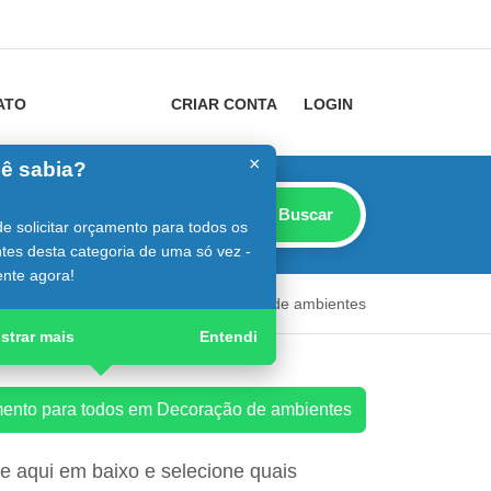
ATO
CRIAR CONTA
LOGIN
×
ê sabia?
Buscar
e solicitar orçamento para todos os
tes desta categoria de uma só vez -
nte agora!
onstrutor
Guia Digital
Decoração de ambientes
strar mais
Entendi
amento para todos em Decoração de ambientes
 aqui em baixo e selecione quais