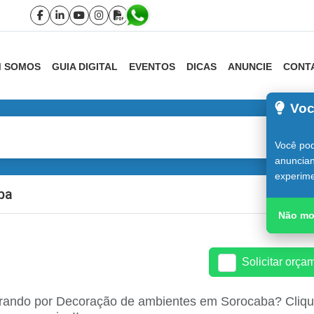
 SOMOS
GUIA DIGITAL
EVENTOS
DICAS
ANUNCIE
CONT
Voc
Você pod
anuncian
experime
ba
Guia do C
Não mo
Solicitar orç
rando por Decoração de ambientes em Sorocaba? Clique