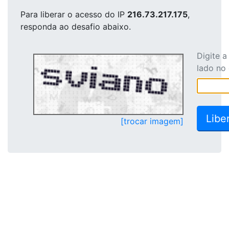
Para liberar o acesso
do IP
216.73.217.175
,
responda ao desafio abaixo.
Digite 
lado no
[trocar imagem]