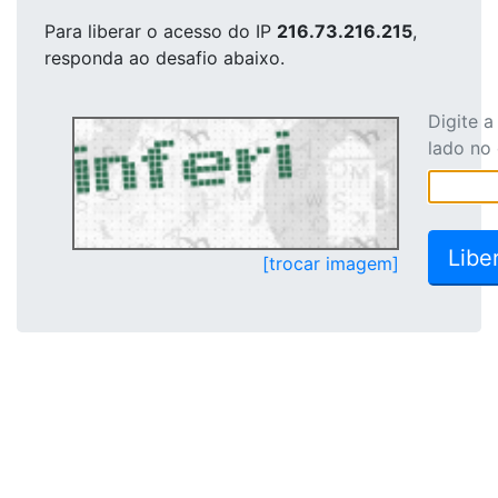
Para liberar o acesso
do IP
216.73.216.215
,
responda ao desafio abaixo.
Digite 
lado no
[trocar imagem]