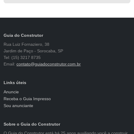
Guia do Construtor
Rua Luiz Fornaziero, 38
Jardim de Paço - Sorocaba, SP
Tel: (15) 3217 8735
Email:
contato@guiadoconstrutor.com.br
Links úteis
Anuncie
Receba o Guia Impresso
Sou anunciante
Sobre o Guia do Construtor
O Guia do Construtor está há 25 anos auxiliando você a construir