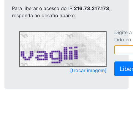
Para liberar o acesso
do IP
216.73.217.173
,
responda ao desafio abaixo.
Digite 
lado no
[trocar imagem]