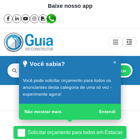
Baixe nosso app
×
Você sabia?
Buscar
Você pode solicitar orçamento para todos os
anunciantes desta categoria de uma só vez -
Estacas em Sorocaba
experimente agora!
Guia do Construtor
Guia Digital
Estacas
Não mostrar mais
Entendi
Solicitar orçamento para todos em Estacas