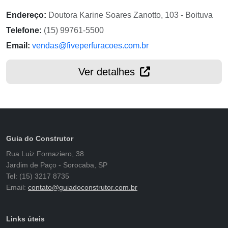
Endereço:
Doutora Karine Soares Zanotto, 103 - Boituva
Telefone:
(15) 99761-5500
Email:
vendas@fiveperfuracoes.com.br
Ver detalhes
Guia do Construtor
Rua Luiz Fornaziero, 38
Jardim de Paço - Sorocaba, SP
Tel: (15) 3217 8735
Email:
contato@guiadoconstrutor.com.br
Links úteis