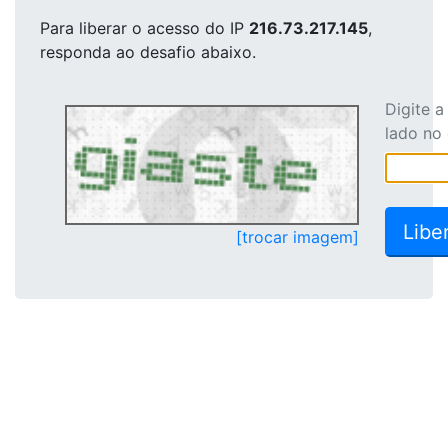
Para liberar o acesso
do IP
216.73.217.145
,
responda ao desafio abaixo.
Digite 
lado no
[trocar imagem]