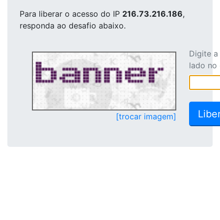
Para liberar o acesso
do IP
216.73.216.186
,
responda ao desafio abaixo.
Digite 
lado no
[trocar imagem]