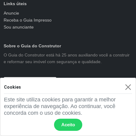
Links úteis
Anuncie
Receba o Guia Impresso
Sou anunciante
Sobre o Guia do Construtor
O Guia do Construtor está há 25 anos auxiliando você a construir
e reformar seu imóvel com segurança e qualidade.
Anuncie agora
Cookies
Este site utiliza cookies para garantir a melhor
experiência de navegação. Ao continuar, você
2001 - 2026 Guia do Construtor
concorda com o uso de cookies.
Aceito