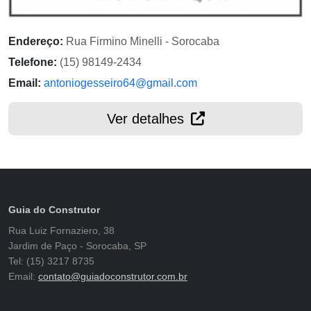
Endereço:
Rua Firmino Minelli - Sorocaba
Telefone:
(15) 98149-2434
Email:
antoniogesseiro64@gmail.com
Ver detalhes
Guia do Construtor
Rua Luiz Fornaziero, 38
Jardim de Paço - Sorocaba, SP
Tel: (15) 3217 8735
Email:
contato@guiadoconstrutor.com.br