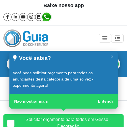
Baixe nosso app
×
Você sabia?
Buscar
Você pode solicitar orçamento para todos os
anunciantes desta categoria de uma só vez -
Gesso - Decoração em Sorocaba
experimente agora!
Guia do Construtor
Guia Digital
Gesso - Decoração
Não mostrar mais
Entendi
Solicitar orçamento para todos em Gesso -
Decoração