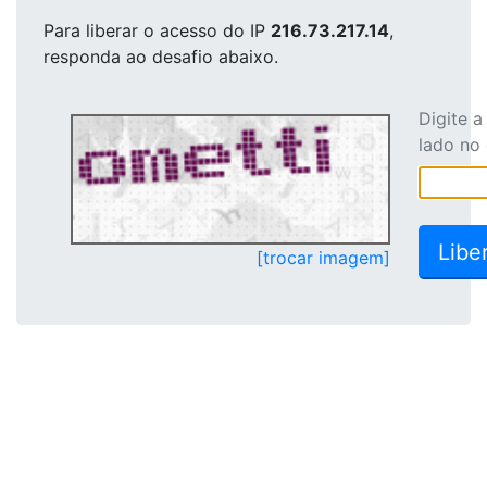
Para liberar o acesso
do IP
216.73.217.14
,
responda ao desafio abaixo.
Digite 
lado no
[trocar imagem]