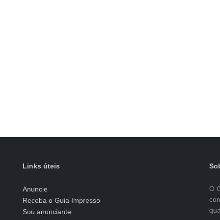
Links úteis
Sob
O G
Anuncie
con
Receba o Guia Impresso
qua
Sou anunciante