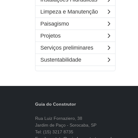
Limpeza e Manutenção
Paisagismo
Projetos
Serviços preliminares
Sustentabilidade
Guia do Construtor
Rua Luiz Fornaziero, 38
Jardim de Paço - Sorocaba, SP
Tel: (15) 3217 8735