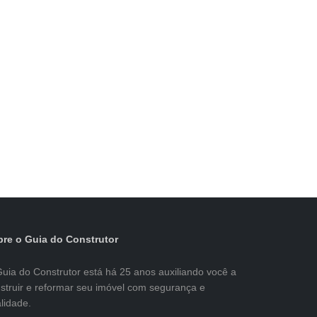
re o Guia do Construtor
uia do Construtor está há 25 anos auxiliando você a
struir e reformar seu imóvel com segurança e
lidade.