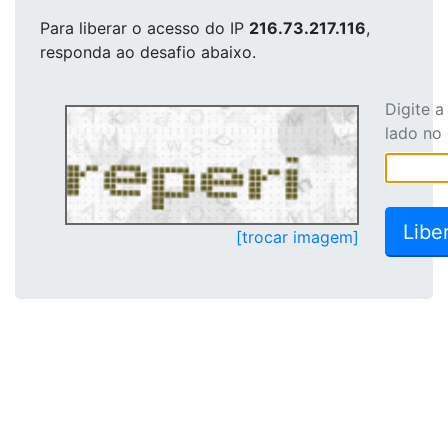
Para liberar o acesso
do IP
216.73.217.116
,
responda ao desafio abaixo.
Digite 
lado no
[trocar imagem]