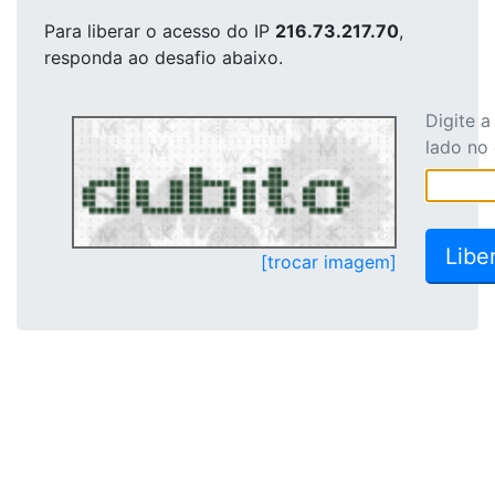
Para liberar o acesso
do IP
216.73.217.70
,
responda ao desafio abaixo.
Digite 
lado no
[trocar imagem]