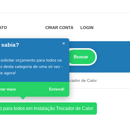
ATO
CRIAR CONTA
LOGIN
×
 sabia?
Buscar
solicitar orçamento para todos os
s desta categoria de uma só vez -
e agora!
trutor
Guia Digital
Instalação Trocador de Calor
rar mais
Entendi
to para todos em Instalação Trocador de Calor