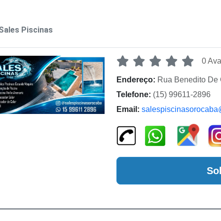
Sales Piscinas
0 Ava
Endereço:
Rua Benedito De O
Telefone:
(15) 99611-2896
Email:
salespiscinasorocab
So