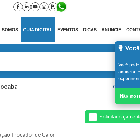
 SOMOS
GUIA DIGITAL
EVENTOS
DICAS
ANUNCIE
CONT
Você
Você pode 
anunciante
experiment
rocaba
Guia do Cons
Não most
Solicitar orçamen
ação Trocador de Calor