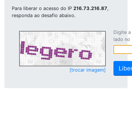
Para liberar o acesso
do IP
216.73.216.87
,
responda ao desafio abaixo.
Digite 
lado no
[trocar imagem]