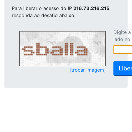
Para liberar o acesso
do IP
216.73.216.215
,
responda ao desafio abaixo.
Digite 
lado no
[trocar imagem]