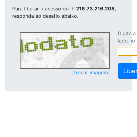
Para liberar o acesso
do IP
216.73.216.208
,
responda ao desafio abaixo.
Digite 
lado no
[trocar imagem]