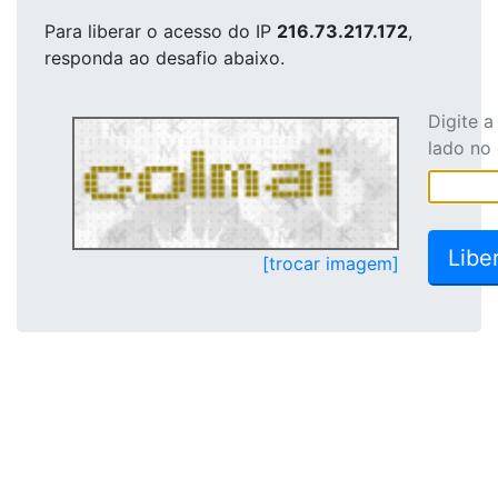
Para liberar o acesso
do IP
216.73.217.172
,
responda ao desafio abaixo.
Digite 
lado no
[trocar imagem]