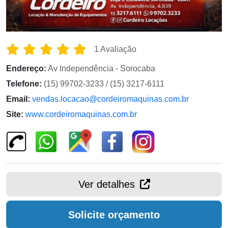
1 Avaliação
Endereço:
Av Independência - Sorocaba
Telefone:
(15) 99702-3233 / (15) 3217-6111
Email:
vendas.locacao@cordeiromaquinas.com.br
Site:
www.cordeiromaquinas.com.br
Ver detalhes
Solicite orçamento