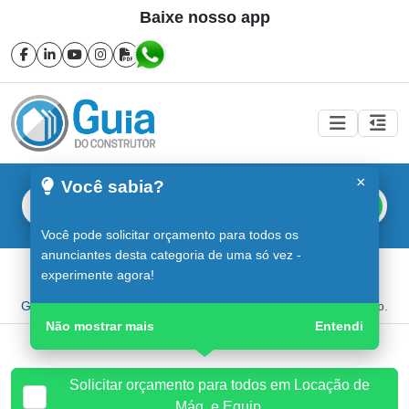
Baixe nosso app
×
Você sabia?
Buscar
Você pode solicitar orçamento para todos os
anunciantes desta categoria de uma só vez -
Locação de Máq. e Equip. em Sorocaba
experimente agora!
Guia do Construtor
Guia Digital
Locação de Máq. e Equip.
Não mostrar mais
Entendi
Solicitar orçamento para todos em Locação de
Máq. e Equip.