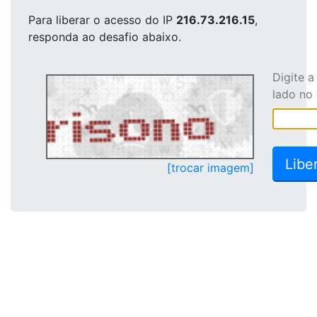
Para liberar o acesso
do IP
216.73.216.15
,
responda ao desafio abaixo.
Digite 
lado no
[trocar imagem]