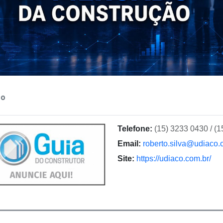
ço
Telefone:
(15) 3233 0430 / (1
Email:
roberto.silva@udiaco.
Site:
https://udiaco.com.br/