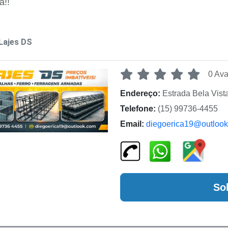
a!!
Lajes DS
0 Ava
Endereço:
Estrada Bela Vist
Telefone:
(15) 99736-4455
Email:
diegoerica19@outloo
So