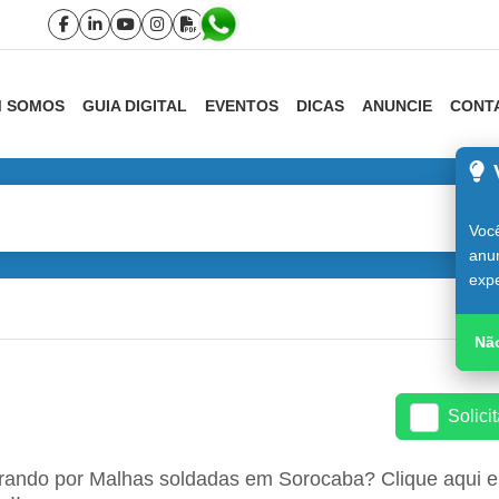
 SOMOS
GUIA DIGITAL
EVENTOS
DICAS
ANUNCIE
CONT
Você
anun
exp
G
Nã
Solici
rando por Malhas soldadas em Sorocaba? Clique aqui em