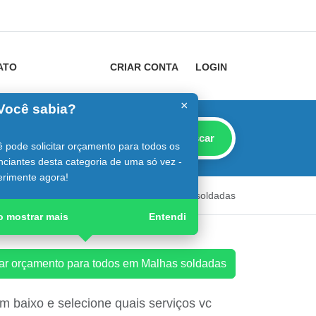
ATO
CRIAR CONTA
LOGIN
×
Você sabia?
Buscar
 pode solicitar orçamento para todos os
ciantes desta categoria de uma só vez -
erimente agora!
uia do Construtor
Guia Digital
Malhas soldadas
o mostrar mais
Entendi
tar orçamento para todos em Malhas soldadas
 baixo e selecione quais serviços vc