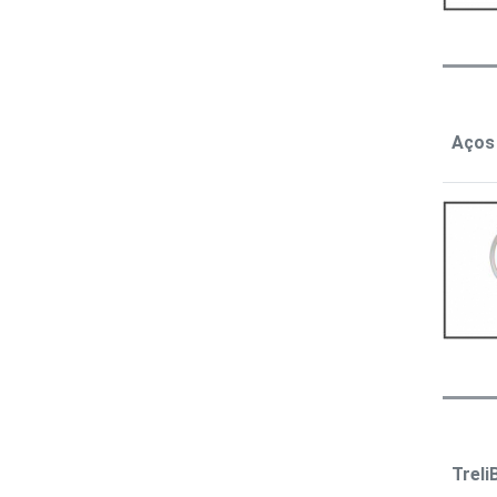
Aços
Treli