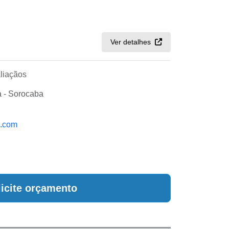
Ver detalhes
liaçãos
a - Sorocaba
k.com
licite orçamento