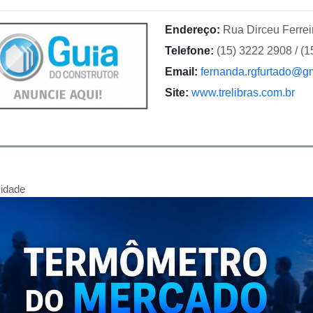
Endereço:
Rua Dirceu Ferrei
Telefone:
(15) 3222 2908 / (
Email:
fernanda.rgfurtado@g
Site:
www.trelibras.com.br
cidade