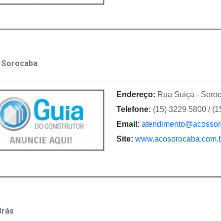
 Sorocaba
Endereço:
Rua Suiça - Soro
Telefone:
(15) 3229 5800 / (
Email:
atendimento@acossor
Site:
www.acosorocaba.com.
Brás