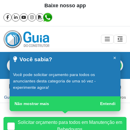
Baixe nosso app
×
Você sabia?
Buscar
Você pode solicitar orçamento para todos os
anunciantes desta categoria de uma só vez -
Manutenção em Bebedouros em Sorocaba
experimente agora!
Guia do Construtor
Guia Digital
Manutenção em Bebedouros
Não mostrar mais
Entendi
Solicitar orçamento para todos em Manutenção em
Bebedouros