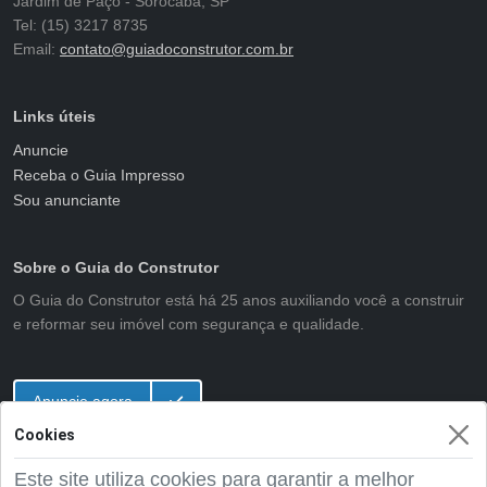
Jardim de Paço - Sorocaba, SP
Tel: (15) 3217 8735
Email:
contato@guiadoconstrutor.com.br
Links úteis
Anuncie
Receba o Guia Impresso
Sou anunciante
Sobre o Guia do Construtor
O Guia do Construtor está há 25 anos auxiliando você a construir
e reformar seu imóvel com segurança e qualidade.
Anuncie agora
Cookies
Este site utiliza cookies para garantir a melhor