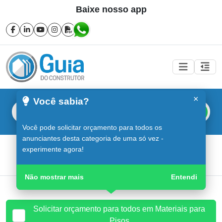
Baixe nosso app
×
Você sabia?
Buscar
Você pode solicitar orçamento para todos os
anunciantes desta categoria de uma só vez -
Materiais para Pisos em Sorocaba
experimente agora!
Guia do Construtor
Guia Digital
Materiais para Pisos
Não mostrar mais
Entendi
Solicitar orçamento para todos em Materiais para
Pisos