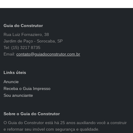
Guia do Construtor
Rua Luiz Fornaziero, 38
Jardim de Paço - Sorocaba, SP
Tel: (15) 3217 8735
Email:
contato@guiadoconstrutor.com.br
Links úteis
Anuncie
Receba o Guia Impresso
Sou anunciante
Sobre o Guia do Construtor
O Guia do Construtor está há 25 anos auxiliando você a construir
e reformar seu imóvel com segurança e qualidade.