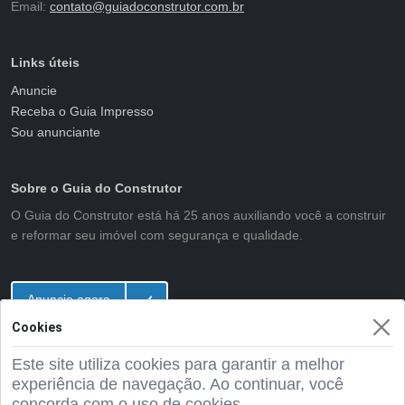
Email:
contato@guiadoconstrutor.com.br
Links úteis
Anuncie
Receba o Guia Impresso
Sou anunciante
Sobre o Guia do Construtor
O Guia do Construtor está há 25 anos auxiliando você a construir
e reformar seu imóvel com segurança e qualidade.
Anuncie agora
Cookies
Este site utiliza cookies para garantir a melhor
2001 - 2026 Guia do Construtor
experiência de navegação. Ao continuar, você
concorda com o uso de cookies.