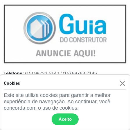
Telefone:
(15) 99732-5142 / (15) 99763-7145
Email:
hygoerick@gmail.com
Cookies
Este site utiliza cookies para garantir a melhor
Ver detalhes
experiência de navegação. Ao continuar, você
concorda com o uso de cookies.
Aceito