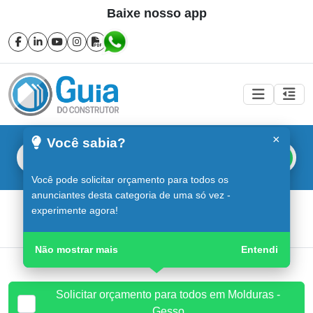
Baixe nosso app
×
Você sabia?
Buscar
Você pode solicitar orçamento para todos os
anunciantes desta categoria de uma só vez -
Molduras - Gesso em Sorocaba
experimente agora!
Guia do Construtor
Guia Digital
Molduras - Gesso
Não mostrar mais
Entendi
Solicitar orçamento para todos em Molduras -
Gesso