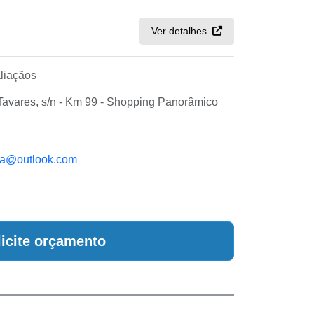
Ver detalhes
liaçãos
vares, s/n - Km 99 - Shopping Panorâmico
ia@outlook.com
licite orçamento