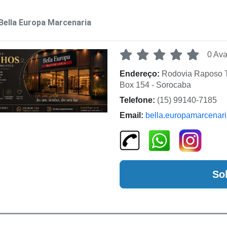
Bella Europa Marcenaria
0 Ava
Endereço:
Rodovia Raposo Ta
Box 154 - Sorocaba
Telefone:
(15) 99140-7185
Email:
bella.europamarcenar
So