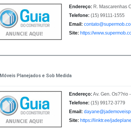
Endereço:
R. Mascarenhas C
Telefone:
(15) 99111-1555
Email:
contato@supermob.co
Site:
https://www.supermob.c
Móveis Planejados e Sob Medida
Endereço:
Av. Gen. Os??rio 
Telefone:
(15) 99172-3779
Email:
dayane@jademoveisp
Site:
https://linktr.ee/jadepla