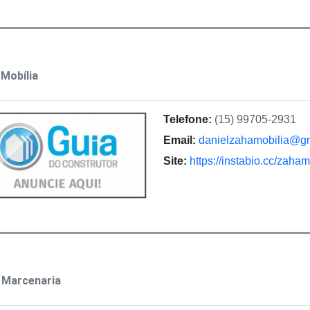
Mobília
Telefone:
(15) 99705-2931
Email:
danielzahamobilia@g
Site:
https://instabio.cc/za
Marcenaria