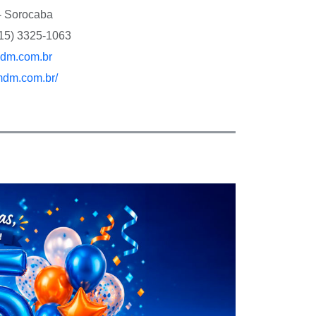
- Sorocaba
(15) 3325-1063
dm.com.br
mdm.com.br/