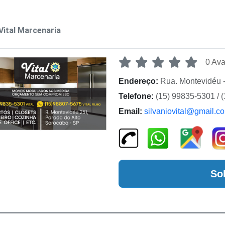
Vital Marcenaria
0 Ava
Endereço:
Rua. Montevidéu 
Telefone:
(15) 99835-5301 / 
Email:
silvaniovital@gmail.c
So