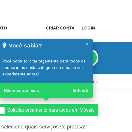
ATO
CRIAR CONTA
LOGIN
×
Você sabia?
Buscar
Você pode solicitar orçamento para todos os
anunciantes desta categoria de uma só vez -
experimente agora!
Guia do Construtor
Guia Digital
Móveis
Não mostrar mais
Entendi
Solicitar orçamento para todos em Móveis
elecione quais serviços vc precisa!!