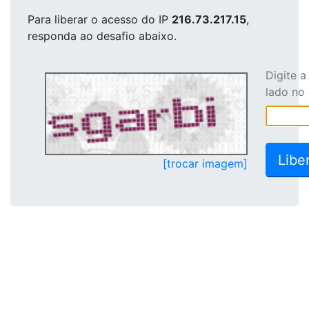
Para liberar o acesso
do IP
216.73.217.15
,
responda ao desafio abaixo.
Digite 
lado no
[trocar imagem]