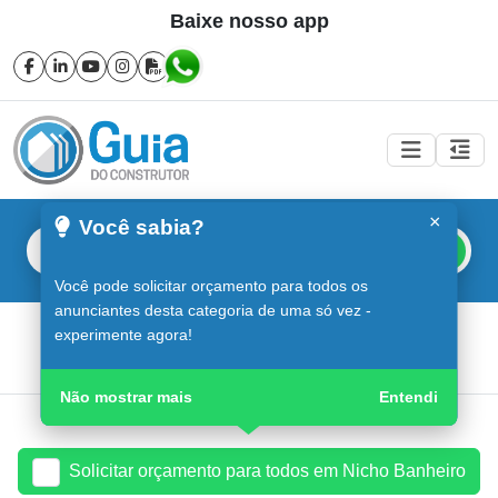
Baixe nosso app
×
Você sabia?
Buscar
Você pode solicitar orçamento para todos os
anunciantes desta categoria de uma só vez -
Nicho Banheiro em Sorocaba
experimente agora!
Guia do Construtor
Guia Digital
Nicho Banheiro
Não mostrar mais
Entendi
Solicitar orçamento para todos em Nicho Banheiro