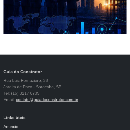
Guia do Construtor
Rua Luiz Fornaziero, 38
Jardim de Paço - Sorocaba, SP
Tel: (15) 3217 8735
Email:
contato@guiadoconstrutor.com.br
Links úteis
Anuncie