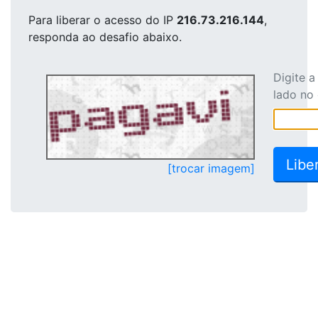
Para liberar o acesso
do IP
216.73.216.144
,
responda ao desafio abaixo.
Digite 
lado no
[trocar imagem]