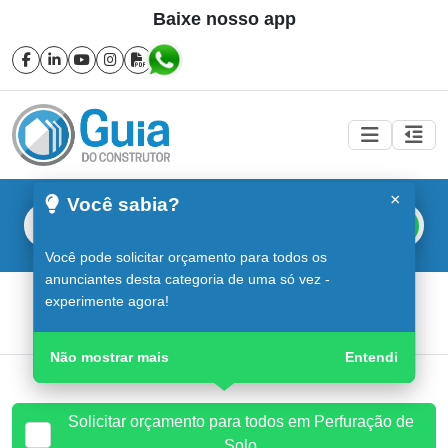
Baixe nosso app
×
Você sabia?
Buscar
Você pode solicitar orçamento para todos os
anunciantes desta categoria de uma só vez -
Perfuração de Solo em Sorocaba
experimente agora!
Guia do Construtor
Guia Digital
Perfuração de Solo
Não mostrar mais
Entendi
Solicitar orçamento para todos em Perfuração de
Solo