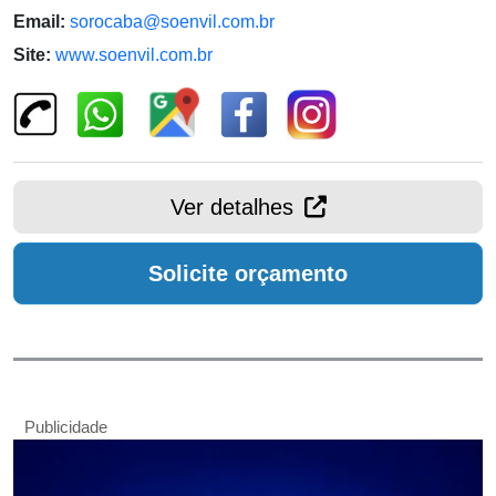
Email:
sorocaba@soenvil.com.br
Site:
www.soenvil.com.br
Ver detalhes
Solicite orçamento
Publicidade