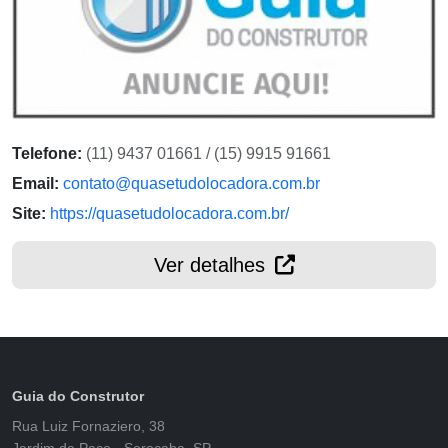
Telefone:
(11) 9437 01661 / (15) 9915 91661
Email:
contato@quasetudolocadora.com.br
Site:
https://quasetudolocadora.com.br/
Ver detalhes
Guia do Construtor
Rua Luiz Fornaziero, 38