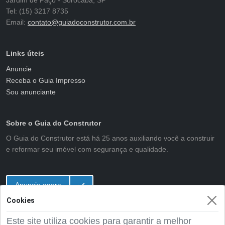
Jardim de Paço - Sorocaba, SP
Tel: (15) 3217 8735
Email:
contato@guiadoconstrutor.com.br
Links úteis
Anuncie
Receba o Guia Impresso
Sou anunciante
Sobre o Guia do Construtor
O Guia do Construtor está há 25 anos auxiliando você a construir
e reformar seu imóvel com segurança e qualidade.
Anuncie agora
Cookies
Este site utiliza cookies para garantir a melhor