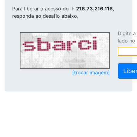
Para liberar o acesso
do IP
216.73.216.116
,
responda ao desafio abaixo.
Digite 
lado no
[trocar imagem]