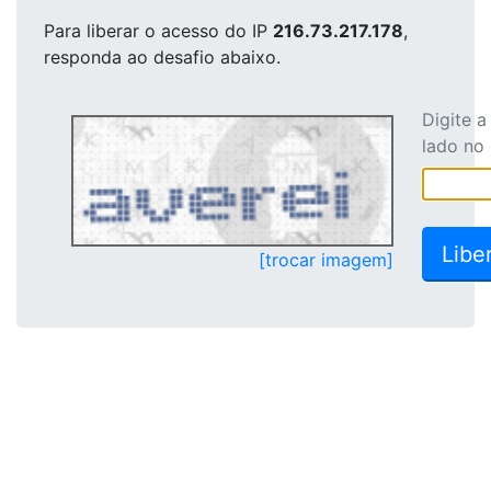
Para liberar o acesso
do IP
216.73.217.178
,
responda ao desafio abaixo.
Digite 
lado no
[trocar imagem]