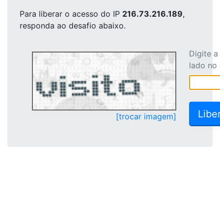
Para liberar o acesso
do IP
216.73.216.189
,
responda ao desafio abaixo.
Digite 
lado no
[trocar imagem]