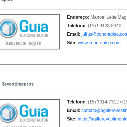
Endereço:
Manoel Leite Mag
Telefone:
(15) 99128-8340
Email:
julius@concrepiso.co
Site:
www.concrepiso.com
e Revestimentos
Telefone:
(15) 3014-7312 / (
Email:
contato@agillerevesti
Site:
https://agillerevestiment