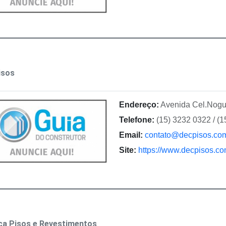
isos
Endereço:
Avenida Cel.Nogue
Telefone:
(15) 3232 0322 / (1
Email:
contato@decpisos.com
Site:
https://www.decpisos.co
ça Pisos e Revestimentos