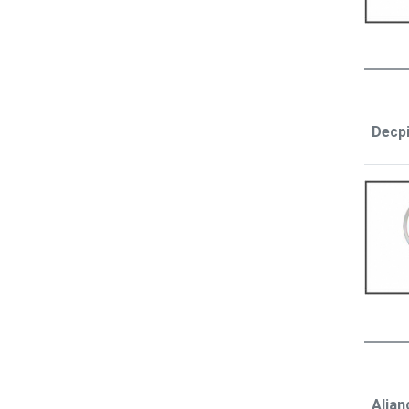
Decp
Alian