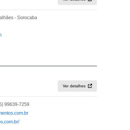
alhães - Sorocaba
m
Ver detalhes
15) 99639-7259
mentos.com.br
os.com.br/