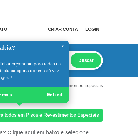
ATO
CRIAR CONTA
LOGIN
×
abia?
Buscar
icitar orçamento para todos os
desta categoria de uma só vez -
agora!
or
Guia Digital
Pisos e Revestimentos Especiais
r mais
Entendi
ara todos em Pisos e Revestimentos Especiais
? Clique aqui em baixo e selecione