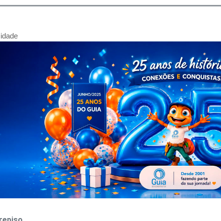
cidade
repiso