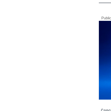
Publi
Conc