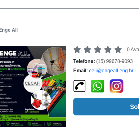
Enge All
0 Ava
Telefone:
(15) 99678-9093
Email:
celi@engeall.eng.br
So