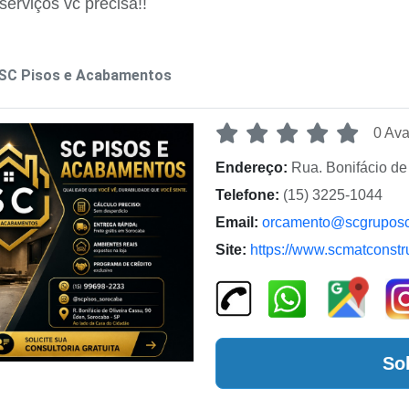
serviços vc precisa!!
SC Pisos e Acabamentos
0 Ava
Endereço:
Rua. Bonifácio de
Telefone:
(15) 3225-1044
Email:
orcamento@scgruposc
Site:
https://www.scmatconstr
So