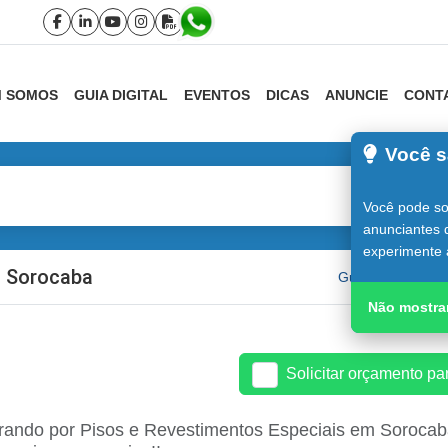
 SOMOS
GUIA DIGITAL
EVENTOS
DICAS
ANUNCIE
CONT
Você s
Você pode sol
anunciantes 
experimente 
m Sorocaba
Guia do Construt
Não mostra
Solicitar orçamento p
rando por Pisos e Revestimentos Especiais em Sorocaba