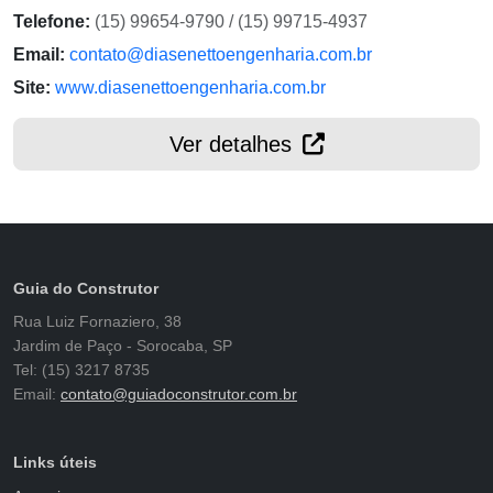
Telefone:
(15) 99654-9790 / (15) 99715-4937
Email:
contato@diasenettoengenharia.com.br
Site:
www.diasenettoengenharia.com.br
Ver detalhes
Guia do Construtor
Rua Luiz Fornaziero, 38
Jardim de Paço - Sorocaba, SP
Tel: (15) 3217 8735
Email:
contato@guiadoconstrutor.com.br
Links úteis