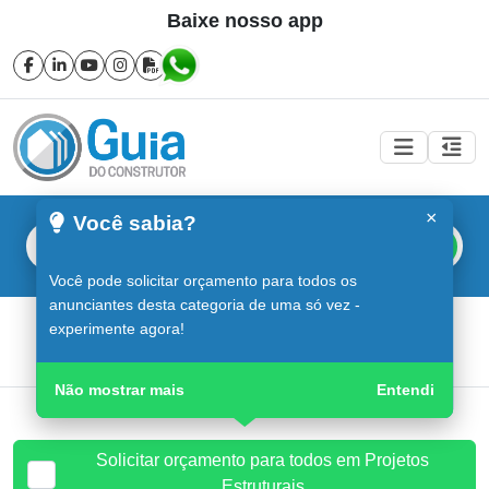
Baixe nosso app
×
Você sabia?
Buscar
Você pode solicitar orçamento para todos os
anunciantes desta categoria de uma só vez -
Projetos Estruturais em Sorocaba
experimente agora!
Guia do Construtor
Guia Digital
Projetos Estruturais
Não mostrar mais
Entendi
Solicitar orçamento para todos em Projetos
Estruturais