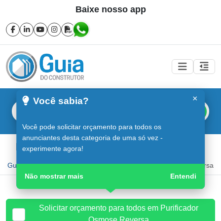
Baixe nosso app
×
Você sabia?
Buscar
Você pode solicitar orçamento para todos os
anunciantes desta categoria de uma só vez -
Purificador Osmose Reversa em Sorocaba
experimente agora!
Guia do Construtor
Guia Digital
Purificador Osmose Reversa
Não mostrar mais
Entendi
Solicitar orçamento para todos em Purificador
Osmose Reversa