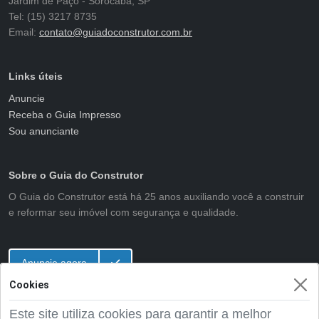
Jardim de Paço - Sorocaba, SP
Tel: (15) 3217 8735
Email:
contato@guiadoconstrutor.com.br
Links úteis
Anuncie
Receba o Guia Impresso
Sou anunciante
Sobre o Guia do Construtor
O Guia do Construtor está há 25 anos auxiliando você a construir
e reformar seu imóvel com segurança e qualidade.
Anuncie agora
Cookies
Este site utiliza cookies para garantir a melhor