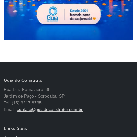
Guia do Construtor
Rua Luiz Fornaziero, 38
Jardim de Paço - Sorocaba, SP
Tel: (15) 3217 8735
Email:
contato@guiadoconstrutor.com.br
Links úteis