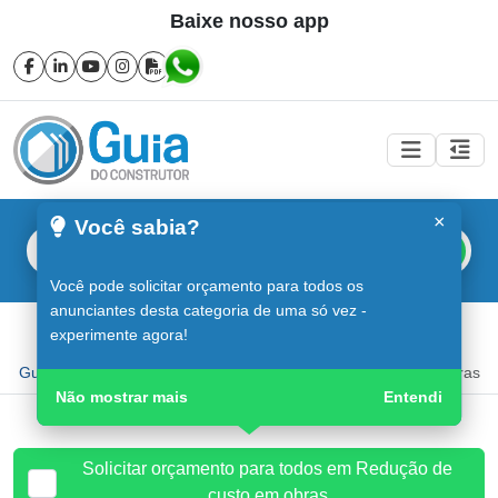
Baixe nosso app
×
Você sabia?
Buscar
Você pode solicitar orçamento para todos os
anunciantes desta categoria de uma só vez -
Redução de custo em obras em Sorocaba
experimente agora!
Guia do Construtor
Guia Digital
Redução de custo em obras
Não mostrar mais
Entendi
Solicitar orçamento para todos em Redução de
custo em obras