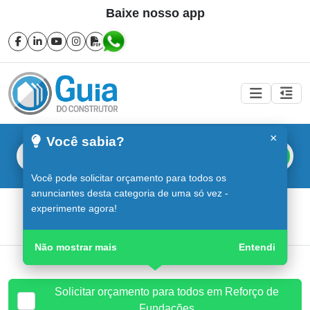
Baixe nosso app
×
Você sabia?
Buscar
Você pode solicitar orçamento para todos os
anunciantes desta categoria de uma só vez -
Reforço de Fundações em Sorocaba
experimente agora!
Guia do Construtor
Guia Digital
Reforço de Fundações
Não mostrar mais
Entendi
Solicitar orçamento para todos em Reforço de
Fundações