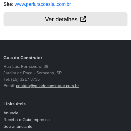
Site:
www.perfuracoesitu.com.br
Ver detalhes
Guia do Construtor
Rua Luiz Fornaziero, 38
Jardim de Paço - Sorocaba, SP
Tel: (15) 3217 8735
Email:
contato@guiadoconstrutor.com.br
Links úteis
Anuncie
Receba o Guia Impresso
Sou anunciante