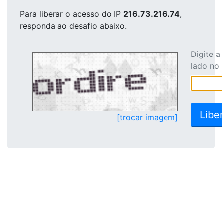
Para liberar o acesso
do IP
216.73.216.74
,
responda ao desafio abaixo.
Digite 
lado no
[trocar imagem]