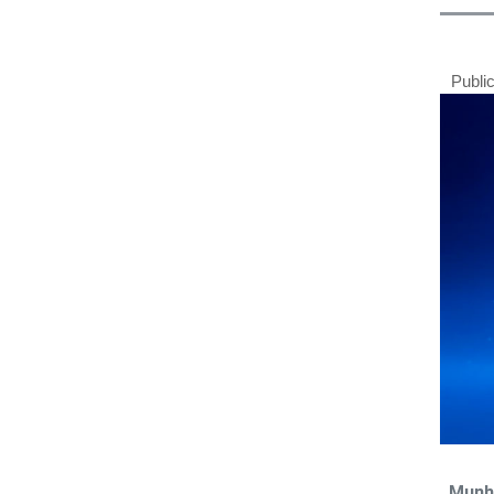
Publi
Munh