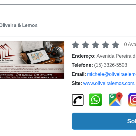
Oliveira & Lemos
0 Ava
Endereço:
Avenida Pereira d
Telefone:
(15) 3326-5503
Email:
michele@oliveiraelem
Site:
www.oliveiralemos.com.
So