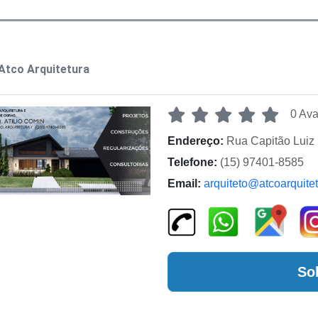
Atco Arquitetura
0 Ava
Endereço:
Rua Capitão Luiz 
Telefone:
(15) 97401-8585
Email:
arquiteto@atcoarquite
So