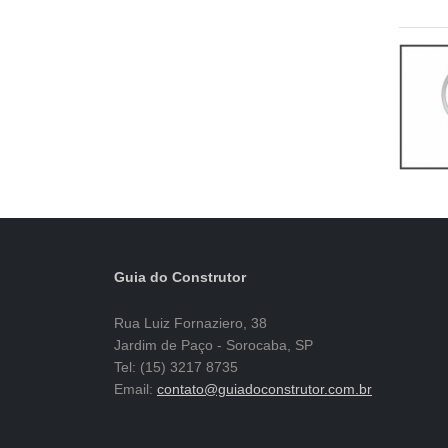
Guia do Construtor
Rua Luiz Fornaziero, 38
Jardim de Paço - Sorocaba, SP
Tel: (15) 3217 8735
Email:
contato@guiadoconstrutor.com.br