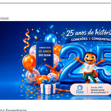
cidade
óz Engenharia