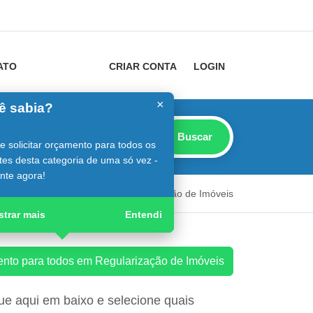
ATO
CRIAR CONTA
LOGIN
×
ê sabia?
Buscar
 solicitar orçamento para todos os
tes desta categoria de uma só vez -
nte agora!
onstrutor
Guia Digital
Regularização de Imóveis
trar mais
Entendi
mento para todos em Regularização de Imóveis
e aqui em baixo e selecione quais