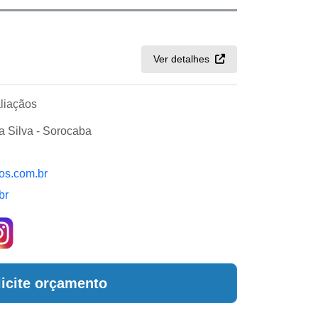
Ver detalhes
liaçãos
a Silva - Sorocaba
os.com.br
br
licite orçamento