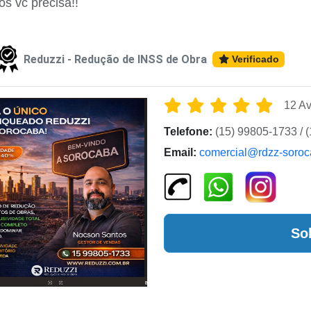
os vc precisa!!
Reduzzi - Redução de INSS de Obra
Verificado
12 Av
Telefone:
(15) 99805-1733 / 
Email:
comercial@rdzz-soroc
So