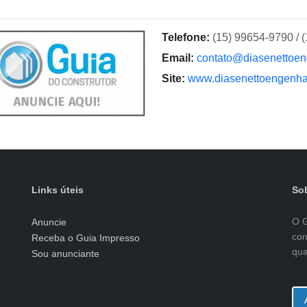
Telefone:
(15) 99654-9790 / 
Email:
contato@diasenettoen
Site:
www.diasenettoengenha
Links úteis
Sob
O G
Anuncie
con
Receba o Guia Impresso
qua
Sou anunciante