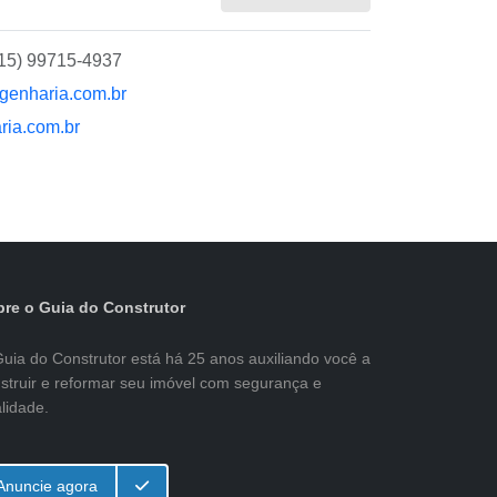
(15) 99715-4937
genharia.com.br
ria.com.br
re o Guia do Construtor
uia do Construtor está há 25 anos auxiliando você a
struir e reformar seu imóvel com segurança e
lidade.
Anuncie agora