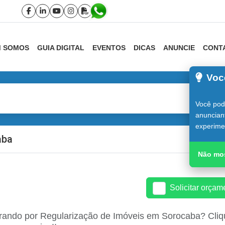
 SOMOS
GUIA DIGITAL
EVENTOS
DICAS
ANUNCIE
CONT
Voc
Você pode
anuncian
experime
aba
Guia do C
Não mos
Solicitar orça
rando por Regularização de Imóveis em Sorocaba? Cliqu