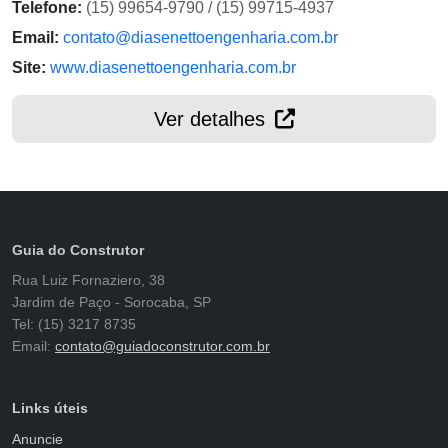
Telefone:
(15) 99654-9790 / (15) 99715-4937
Email:
contato@diasenettoengenharia.com.br
Site:
www.diasenettoengenharia.com.br
Ver detalhes
Guia do Construtor
Rua Luiz Fornaziero, 38
Jardim de Paço - Sorocaba, SP
Tel: (15) 3217 8735
Email:
contato@guiadoconstrutor.com.br
Links úteis
Anuncie