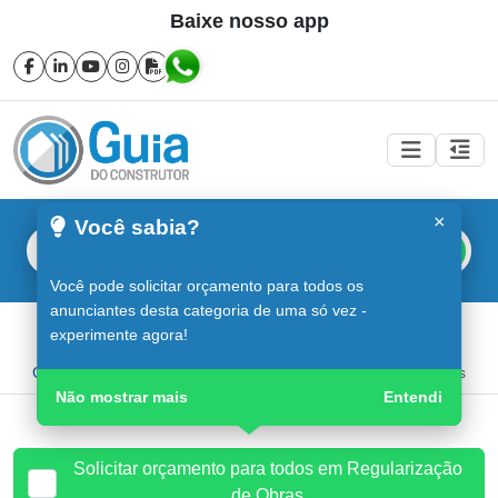
Baixe nosso app
×
Você sabia?
Buscar
Você pode solicitar orçamento para todos os
anunciantes desta categoria de uma só vez -
Regularização de Obras em Sorocaba
experimente agora!
Guia do Construtor
Guia Digital
Regularização de Obras
Não mostrar mais
Entendi
Solicitar orçamento para todos em Regularização
de Obras