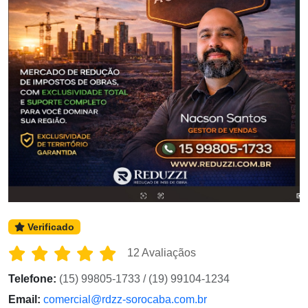
Verificado
12 Avaliaçãos
Telefone:
(15) 99805-1733 / (19) 99104-1234
Email:
comercial@rdzz-sorocaba.com.br